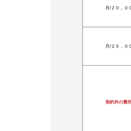
月/２０，０
月/２５，０
契約外の費