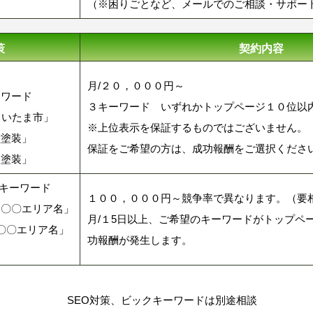
（※困りごとなど、メールでのご相談・サポー
策
契約内容
約
月/２０，０００円～
ーワード
３キーワード いずれかトップページ１０位以
さいたま市」
※上位表示を保証するものではございません。
壁塗装」
保証をご希望の方は、成功報酬をご選択くださ
根塗装」
3キーワード
１００，０００円～競争率で異なります。（要
 〇〇エリア名」
月/１5日以上、ご希望のキーワードがトップペ
〇〇エリア名」
功報酬が発生します。
SEO対策、ビックキーワードは別途相談